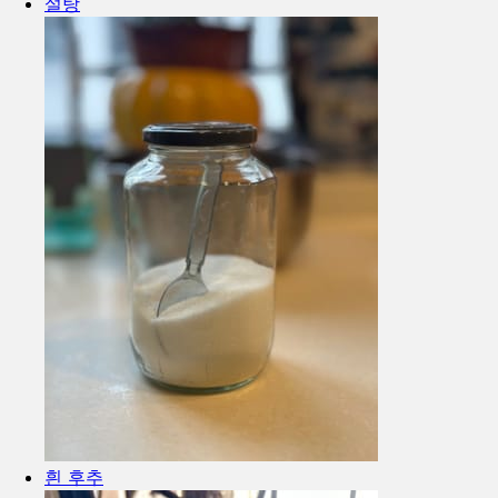
설탕
흰 후추