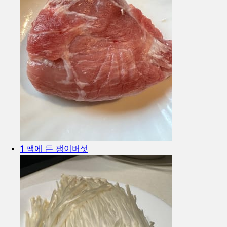
1
팩에 든 팽이버섯