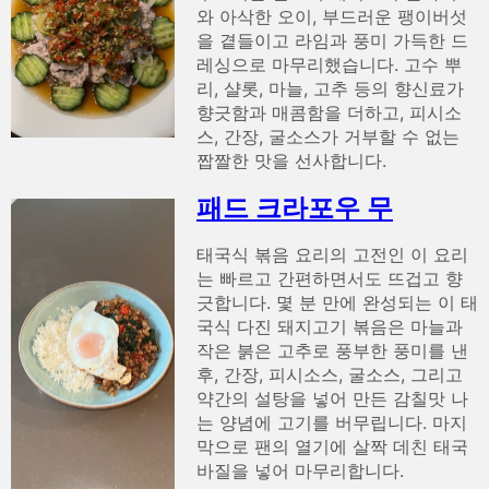
와 아삭한 오이, 부드러운 팽이버섯
을 곁들이고 라임과 풍미 가득한 드
레싱으로 마무리했습니다. 고수 뿌
리, 샬롯, 마늘, 고추 등의 향신료가
향긋함과 매콤함을 더하고, 피시소
스, 간장, 굴소스가 거부할 수 없는
짭짤한 맛을 선사합니다.
패드 크라포우 무
태국식 볶음 요리의 고전인 이 요리
는 빠르고 간편하면서도 뜨겁고 향
긋합니다. 몇 분 만에 완성되는 이 태
국식 다진 돼지고기 볶음은 마늘과
작은 붉은 고추로 풍부한 풍미를 낸
후, 간장, 피시소스, 굴소스, 그리고
약간의 설탕을 넣어 만든 감칠맛 나
는 양념에 고기를 버무립니다. 마지
막으로 팬의 열기에 살짝 데친 태국
바질을 넣어 마무리합니다.