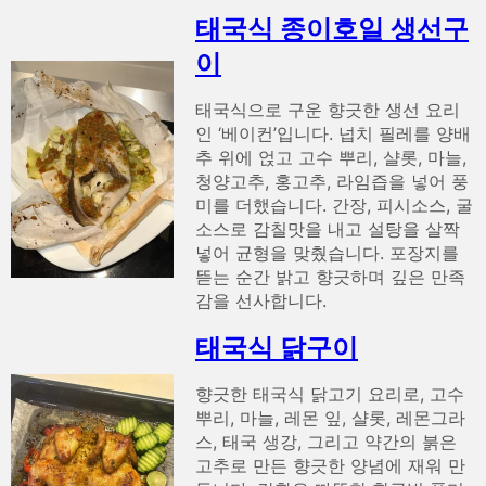
태국식 종이호일 생선구
이
태국식으로 구운 향긋한 생선 요리
인 ‘베이컨’입니다. 넙치 필레를 양배
추 위에 얹고 고수 뿌리, 샬롯, 마늘,
청양고추, 홍고추, 라임즙을 넣어 풍
미를 더했습니다. 간장, 피시소스, 굴
소스로 감칠맛을 내고 설탕을 살짝
넣어 균형을 맞췄습니다. 포장지를
뜯는 순간 밝고 향긋하며 깊은 만족
감을 선사합니다.
태국식 닭구이
향긋한 태국식 닭고기 요리로, 고수
뿌리, 마늘, 레몬 잎, 샬롯, 레몬그라
스, 태국 생강, 그리고 약간의 붉은
고추로 만든 향긋한 양념에 재워 만