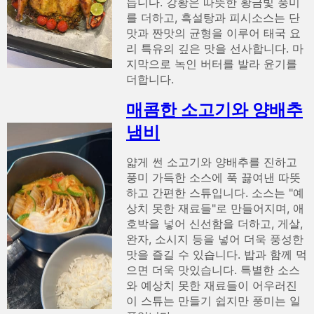
듭니다. 강황은 따뜻한 황금빛 풍미
를 더하고, 흑설탕과 피시소스는 단
맛과 짠맛의 균형을 이루어 태국 요
리 특유의 깊은 맛을 선사합니다. 마
지막으로 녹인 버터를 발라 윤기를
더합니다.
매콤한 소고기와 양배추
냄비
얇게 썬 소고기와 양배추를 진하고
풍미 가득한 소스에 푹 끓여낸 따뜻
하고 간편한 스튜입니다. 소스는 "예
상치 못한 재료들"로 만들어지며, 애
호박을 넣어 신선함을 더하고, 게살,
완자, 소시지 등을 넣어 더욱 풍성한
맛을 즐길 수 있습니다. 밥과 함께 먹
으면 더욱 맛있습니다. 특별한 소스
와 예상치 못한 재료들이 어우러진
이 스튜는 만들기 쉽지만 풍미는 일