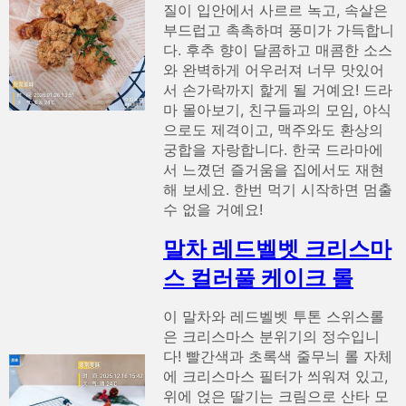
질이 입안에서 사르르 녹고, 속살은
부드럽고 촉촉하며 풍미가 가득합니
다. 후추 향이 달콤하고 매콤한 소스
와 완벽하게 어우러져 너무 맛있어
서 손가락까지 핥게 될 거예요! 드라
마 몰아보기, 친구들과의 모임, 야식
으로도 제격이고, 맥주와도 환상의
궁합을 자랑합니다. 한국 드라마에
서 느꼈던 즐거움을 집에서도 재현
해 보세요. 한번 먹기 시작하면 멈출
수 없을 거예요!
말차 레드벨벳 크리스마
스 컬러풀 케이크 롤
이 말차와 레드벨벳 투톤 스위스롤
은 크리스마스 분위기의 정수입니
다! 빨간색과 초록색 줄무늬 롤 자체
에 크리스마스 필터가 씌워져 있고,
위에 얹은 딸기는 크림으로 산타 모