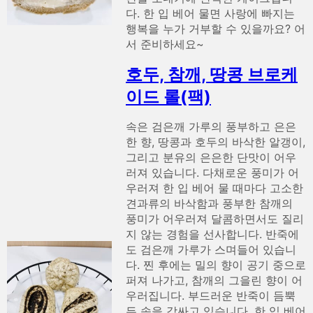
다. 한 입 베어 물면 사랑에 빠지는
행복을 누가 거부할 수 있을까요? 어
서 준비하세요~
호두, 참깨, 땅콩 브로케
이드 롤(팩)
속은 검은깨 가루의 풍부하고 은은
한 향, 땅콩과 호두의 바삭한 알갱이,
그리고 분유의 은은한 단맛이 어우
러져 있습니다. 다채로운 풍미가 어
우러져 한 입 베어 물 때마다 고소한
견과류의 바삭함과 풍부한 참깨의
풍미가 어우러져 달콤하면서도 질리
지 않는 경험을 선사합니다. 반죽에
도 검은깨 가루가 스며들어 있습니
다. 찐 후에는 밀의 향이 공기 중으로
퍼져 나가고, 참깨의 그을린 향이 어
우러집니다. 부드러운 반죽이 듬뿍
든 속을 감싸고 있습니다. 한 입 베어