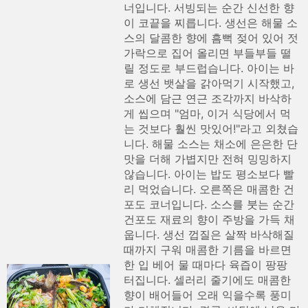
너입니다. 서빙되는 순간 신선한 향
이 코끝을 찌릅니다. 생선은 해물 소
스의 달콤한 향에 흠뻑 젖어 있어 젓
가락으로 집어 올리면 부들부들 떨
릴 정도로 부드럽습니다. 아이는 바
로 생선 뱃살을 갉아먹기 시작했고,
소스에 담근 연근 조각까지 바삭하
게 씹으며 "엄마, 이거 식당에서 먹
는 것보다 훨씬 맛있어!"라고 외쳤습
니다. 해물 소스는 채소에 은은한 단
맛을 더해 가볍지만 전혀 밍밍하지
않습니다. 아이는 밥도 평소보다 빨
리 먹었습니다. 오른쪽은 매콤한 건
포도 코너입니다. 소스를 붓는 순간
건포도 재료의 향이 주방을 가득 채
웁니다. 생선 껍질은 살짝 바삭해질
때까지 구워 매콤한 기름을 바르면
한 입 베어 물 때마다 육즙이 팡팡
터집니다. 셀러리 줄기에도 매콤한
향이 배어들어 오래 익을수록 풍미