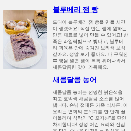
블루베리 잼 빵
드디어 블루베리 잼 빵을 만들 시간
이 생겼어요! 직접 만든 잼에 원하는
만큼 재료를 넣어 만들 수 있어요! 반
죽은 라일락빛으로 빛나고, 블루베
리 과육은 안에 숨겨진 보라색 보석
같아요. 정말 보기 좋아요. 다 구워진
후 빵을 열면 잼이 톡톡 튀어나와서
새콤달콤한 맛이 가득해요.
새콤달콤 농어
새콤달콤 농어는 선명한 붉은색을
띠고 호박색 새콤달콤 소스를 얹어
냅니다. 손님 접대든 가족 식사든, 이
요리는 연회의 분위기를 한 단계 끌
어올리며 식탁의 "C 포지션"을 단연
차지합니다! 정성 어린 요리와 진심
을 담아 손님을 대접하는 정성을 보