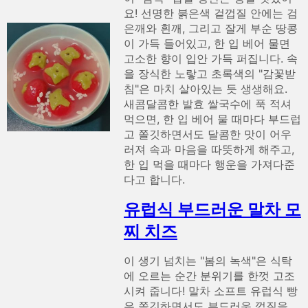
요! 선명한 붉은색 겉껍질 안에는 검
은깨와 흰깨, 그리고 잘게 부순 땅콩
이 가득 들어있고, 한 입 베어 물면
고소한 향이 입안 가득 퍼집니다. 속
을 장식한 노랗고 초록색의 "감꽃받
침"은 마치 살아있는 듯 생생해요.
새콤달콤한 발효 쌀국수에 푹 적셔
먹으면, 한 입 베어 물 때마다 부드럽
고 쫄깃하면서도 달콤한 맛이 어우
러져 속과 마음을 따뜻하게 해주고,
한 입 먹을 때마다 행운을 가져다준
다고 합니다.
유럽식 부드러운 말차 모
찌 치즈
이 생기 넘치는 "봄의 녹색"은 식탁
에 오르는 순간 분위기를 한껏 고조
시켜 줍니다! 말차 소프트 유럽식 빵
은 쫄깃하면서도 부드러운 껍질을