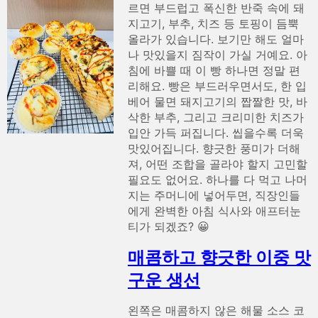
르면 부드럽고 폭신한 반죽 속에 돼
지고기, 부추, 치즈 등 토핑이 듬뿍
올라가 있습니다. 보기만 해도 얼마
나 맛있을지 짐작이 가실 거예요. 아
침에 바쁠 때 이 빵 하나면 정말 편
리해요. 빵은 부드러우면서도, 한 입
베어 물면 돼지고기의 짭짤한 맛, 바
삭한 부추, 그리고 크리미한 치즈가
입안 가득 퍼집니다. 씹을수록 더욱
맛있어집니다. 향긋한 풍미가 더해
져, 어떤 조합을 골라야 할지 고민할
필요도 없어요. 하나를 다 먹고 나머
지는 주머니에 넣어두면, 직장인들
에게 완벽한 아침 식사와 애프터눈
티가 되겠죠? 😀
매콤하고 향긋한 이중 맛
구운 생선
왼쪽은 매콤하지 않은 해물 소스 코