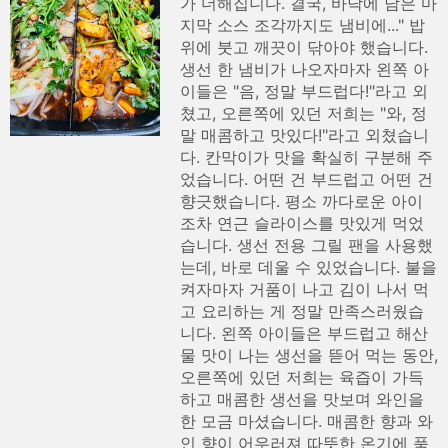
가 더해집니다. 결국, 바닥에 남은 마
지막 소스 조각까지도 냄비에..." 밥
위에 붓고 깨끗이 닦아야 했습니다.
생선 한 냄비가 나오자마자 왼쪽 아
이들은 "음, 정말 부드럽다!"라고 외
쳤고, 오른쪽에 있던 저희는 "와, 정
말 매콤하고 맛있다!"라고 외쳤습니
다. 칸막이가 맛을 확실히 구분해 주
었습니다. 어떤 건 부드럽고 어떤 건
향긋했습니다. 평소 까다로운 아이
조차 연근 슬라이스를 맛있게 먹었
습니다. 생선 전용 그릴 팬을 사용했
는데, 바로 데울 수 있었습니다. 불을
켜자마자 거품이 나고 김이 나서 먹
고 요리하는 게 정말 만족스러웠습
니다. 왼쪽 아이들은 부드럽고 해산
물 맛이 나는 생선을 뜯어 먹는 동안,
오른쪽에 있던 저희는 육즙이 가득
하고 매콤한 생선을 맛보며 와인을
한 모금 마셨습니다. 매콤한 향과 와
인 향이 어우러져 따뜻한 온기에 푹