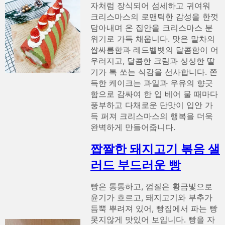
자처럼 장식되어 섬세하고 귀여워
크리스마스의 로맨틱한 감성을 한껏
담아내며 온 집안을 크리스마스 분
위기로 가득 채웁니다. 맛은 말차의
쌉싸름함과 레드벨벳의 달콤함이 어
우러지고, 달콤한 크림과 싱싱한 딸
기가 톡 쏘는 식감을 선사합니다. 쫀
득한 케이크는 과일과 우유의 향긋
함으로 감싸여 한 입 베어 물 때마다
풍부하고 다채로운 단맛이 입안 가
득 퍼져 크리스마스의 행복을 더욱
완벽하게 만들어줍니다.
짭짤한 돼지고기 볶음 샐
러드 부드러운 빵
빵은 통통하고, 껍질은 황금빛으로
윤기가 흐르고, 돼지고기와 부추가
듬뿍 뿌려져 있어, 빵집에서 파는 빵
못지않게 맛있어 보입니다. 빵을 자