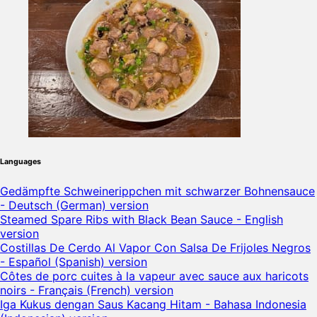
Languages
Gedämpfte Schweinerippchen mit schwarzer Bohnensauce
- Deutsch (German) version
Steamed Spare Ribs with Black Bean Sauce - English
version
Costillas De Cerdo Al Vapor Con Salsa De Frijoles Negros
- Español (Spanish) version
Côtes de porc cuites à la vapeur avec sauce aux haricots
noirs - Français (French) version
Iga Kukus dengan Saus Kacang Hitam - Bahasa Indonesia