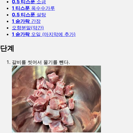
0.5 티스푼
소금
1 티스푼
옥수수가루
0.5 티스푼
설탕
1 숟가락
간장
오향분말(약간)
1 숟가락
오일 (마지막에 추가)
단계
갈비를 씻어서 물기를 뺀다.