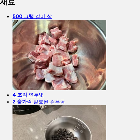
재료
500 그램
갈비 살
4 조각
연두빛
2 숟가락
발효된 검은콩