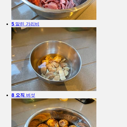
5
말린 가리비
8 오직
버섯