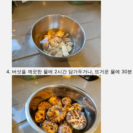
버섯을 깨끗한 물에 2시간 담가두거나, 뜨거운 물에 30분