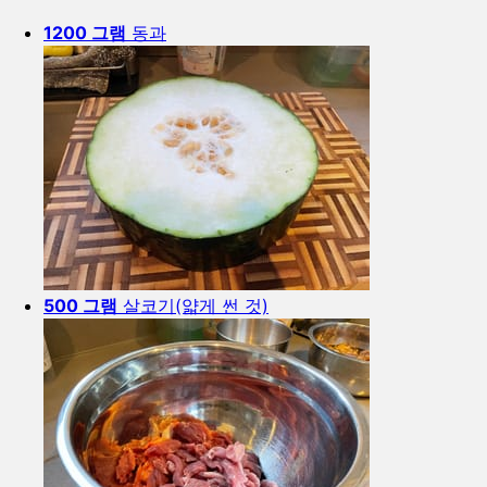
1200 그램
동과
500 그램
살코기(얇게 썬 것)