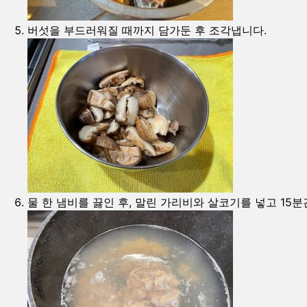
버섯을 부드러워질 때까지 담가둔 후 조각냅니다.
물 한 냄비를 끓인 후, 말린 가리비와 살코기를 넣고 15