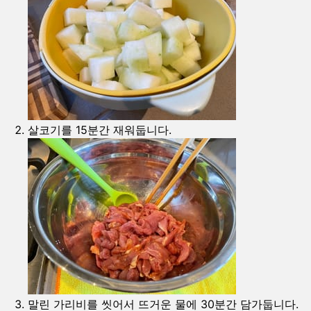
살코기를 15분간 재워둡니다.
말린 가리비를 씻어서 뜨거운 물에 30분간 담가둡니다.