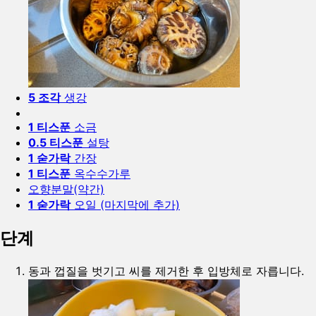
5 조각
생강
1 티스푼
소금
0.5 티스푼
설탕
1 숟가락
간장
1 티스푼
옥수수가루
오향분말(약간)
1 숟가락
오일 (마지막에 추가)
단계
동과 껍질을 벗기고 씨를 제거한 후 입방체로 자릅니다.