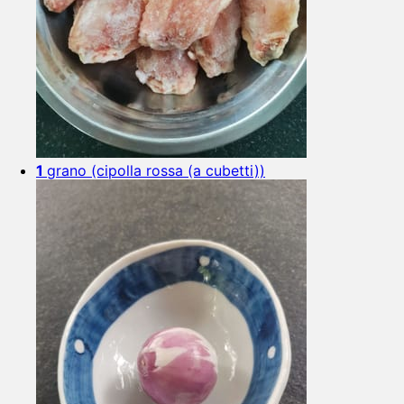
1
grano (cipolla rossa (a cubetti))