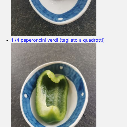
1
/4 peperoncini verdi (tagliato a quadrotti)