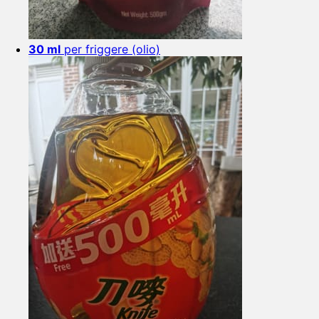
30 ml
per friggere (olio)