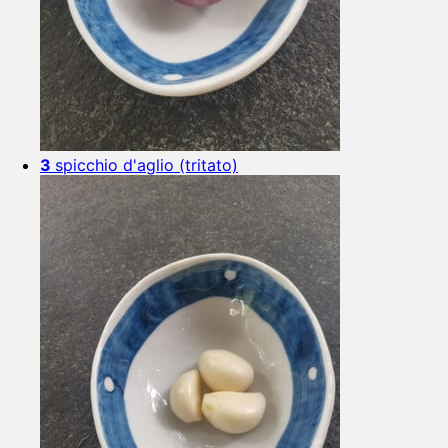
3
spicchio d'aglio (tritato)