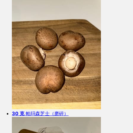
30 克
帕玛森芝士（磨碎）