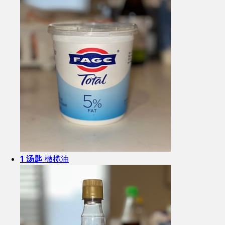
1 汤匙
橄榄油