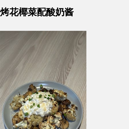
烤花椰菜配酸奶酱