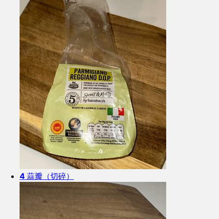
4
蒜瓣（切碎）