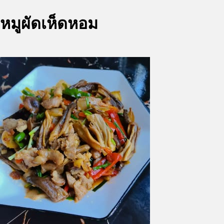
หมูผัดเห็ดหอม