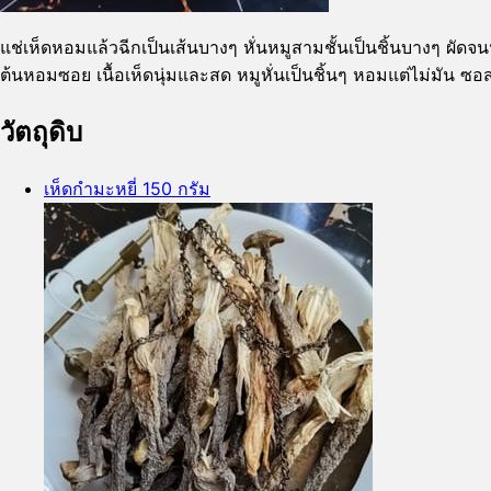
แช่เห็ดหอมแล้วฉีกเป็นเส้นบางๆ หั่นหมูสามชั้นเป็นชิ้นบางๆ ผัดจนน
ต้นหอมซอย เนื้อเห็ดนุ่มและสด หมูหั่นเป็นชิ้นๆ หอมแต่ไม่มัน ซอ
วัตถุดิบ
เห็ดกำมะหยี่ 150 กรัม