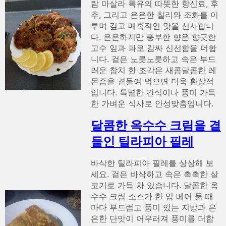
람 마살라 특유의 따뜻한 향신료, 후
추, 그리고 은은한 칠리와 조화를 이
루며 깊고 매혹적인 맛을 선사합니
다. 은은하지만 풍부한 향은 향긋한
고수 잎과 파로 감싸 신선함을 더합
니다. 겉은 노릇노릇하고 속은 부드
러운 참치 한 조각은 새콤달콤한 레
몬즙을 곁들여 먹으면 더욱 환상적
입니다. 특별한 간식이나 풍미 가득
한 가벼운 식사로 안성맞춤입니다.
달콤한 옥수수 크림을 곁
들인 틸라피아 필레
바삭한 틸라피아 필레를 상상해 보
세요. 겉은 바삭하고 속은 촉촉한 살
코기로 가득 차 있습니다. 달콤한 옥
수수 크림 소스가 한 입 베어 물 때
마다 부드럽고 풍미 있는 지방과 은
은한 단맛이 어우러져 풍미를 더합