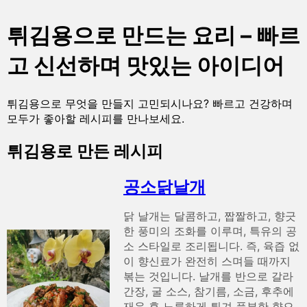
튀김용으로 만드는 요리 – 빠르
고 신선하며 맛있는 아이디어
튀김용으로 무엇을 만들지 고민되시나요? 빠르고 건강하며
모두가 좋아할 레시피를 만나보세요.
튀김용로 만든 레시피
공소닭날개
닭 날개는 달콤하고, 짭짤하고, 향긋
한 풍미의 조화를 이루며, 특유의 공
소 스타일로 조리됩니다. 즉, 육즙 없
이 향신료가 완전히 스며들 때까지
볶는 것입니다. 날개를 반으로 갈라
간장, 굴 소스, 참기름, 소금, 후추에
재운 후 노릇하게 튀겨 풍부한 향으