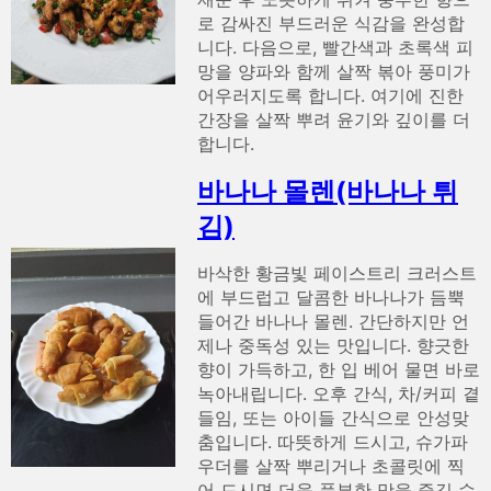
로 감싸진 부드러운 식감을 완성합
니다. 다음으로, 빨간색과 초록색 피
망을 양파와 함께 살짝 볶아 풍미가
어우러지도록 합니다. 여기에 진한
간장을 살짝 뿌려 윤기와 깊이를 더
합니다.
바나나 몰렌(바나나 튀
김)
바삭한 황금빛 페이스트리 크러스트
에 부드럽고 달콤한 바나나가 듬뿍
들어간 바나나 몰렌. 간단하지만 언
제나 중독성 있는 맛입니다. 향긋한
향이 가득하고, 한 입 베어 물면 바로
녹아내립니다. 오후 간식, 차/커피 곁
들임, 또는 아이들 간식으로 안성맞
춤입니다. 따뜻하게 드시고, 슈가파
우더를 살짝 뿌리거나 초콜릿에 찍
어 드시면 더욱 풍부한 맛을 즐길 수