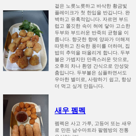
겉은 노릇노릇하고 바삭한 황금빛
플레이크가 첫 한입을 반깁니다. 완
벽하고 유혹적입니다. 자르면 부드
럽고 쫄깃한 속이 혀에 닿아 고소한
두부와 부드러운 반죽의 균형을 이
룹니다. 향긋한 향에 양파가 더해져
따뜻하고 친숙한 풍미를 더하며, 집
밥의 추억을 떠올리게 합니다. 두부
볼은 가볍지만 만족스러운 맛으로,
오후의 차나 환영 간식으로 안성맞
춤입니다. 두부볼은 심플하면서도
우아한 별미로, 사랑하기 쉽고, 항상
더 먹고 싶게 만듭니다.
새우 펨펙
펨펙은 사고 가루, 고등어 또는 새우
로 만든 남수마트라 팔렘방의 전통