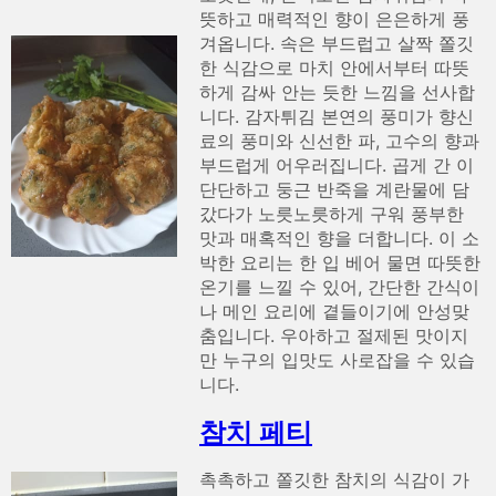
뜻하고 매력적인 향이 은은하게 풍
겨옵니다. 속은 부드럽고 살짝 쫄깃
한 식감으로 마치 안에서부터 따뜻
하게 감싸 안는 듯한 느낌을 선사합
니다. 감자튀김 본연의 풍미가 향신
료의 풍미와 신선한 파, 고수의 향과
부드럽게 어우러집니다. 곱게 간 이
단단하고 둥근 반죽을 계란물에 담
갔다가 노릇노릇하게 구워 풍부한
맛과 매혹적인 향을 더합니다. 이 소
박한 요리는 한 입 베어 물면 따뜻한
온기를 느낄 수 있어, 간단한 간식이
나 메인 요리에 곁들이기에 안성맞
춤입니다. 우아하고 절제된 맛이지
만 누구의 입맛도 사로잡을 수 있습
니다.
참치 페티
촉촉하고 쫄깃한 참치의 식감이 가