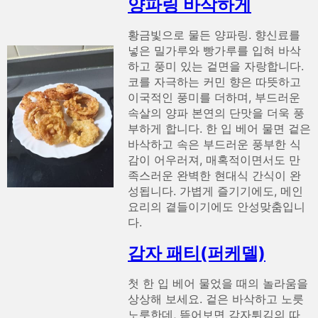
양파링 바삭하게
황금빛으로 물든 양파링. 향신료를
넣은 밀가루와 빵가루를 입혀 바삭
하고 풍미 있는 겉면을 자랑합니다.
코를 자극하는 커민 향은 따뜻하고
이국적인 풍미를 더하며, 부드러운
속살의 양파 본연의 단맛을 더욱 풍
부하게 합니다. 한 입 베어 물면 겉은
바삭하고 속은 부드러운 풍부한 식
감이 어우러져, 매혹적이면서도 만
족스러운 완벽한 현대식 간식이 완
성됩니다. 가볍게 즐기기에도, 메인
요리의 곁들이기에도 안성맞춤입니
다.
감자 패티(퍼케델)
첫 한 입 베어 물었을 때의 놀라움을
상상해 보세요. 겉은 바삭하고 노릇
노릇한데, 뜯어보면 감자튀김의 따