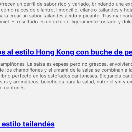
ofrecen un perfil de sabor rico y variado, brindando una ex
 como raíces de cilantro, limoncillo, cilantro tailandés y ho
ra crear un sabor tailandés ácido y picante. Tras marinarla
iel. El resultado es un exterior ligeramente tostado y dul
 al estilo Hong Kong con buche de p
piñones. La salsa es espesa pero no grasosa, envolviendo 
de los champiñones y el umami de la salsa se combinan a la
ilibrio perfecto en los estofados cantoneses. Elegancia ca
os y aromáticos, beneficios para la salud, nutre el yin y em
co cantonés.
estilo tailandés