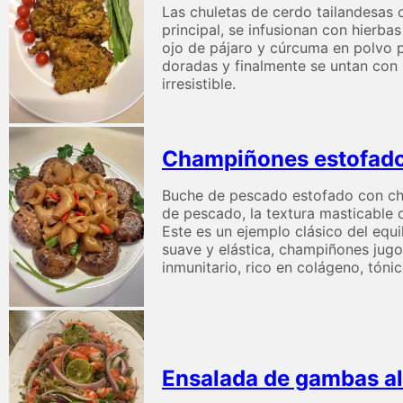
Las chuletas de cerdo tailandesas 
principal, se infusionan con hierbas
ojo de pájaro y cúrcuma en polvo pa
doradas y finalmente se untan con m
irresistible.
Champiñones estofados
Buche de pescado estofado con cham
de pescado, la textura masticable 
Este es un ejemplo clásico del equ
suave y elástica, champiñones jugos
inmunitario, rico en colágeno, tóni
Ensalada de gambas al 