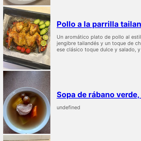
Pollo a la parrilla tail
Un aromático plato de pollo al esti
jengibre tailandés y un toque de c
ese clásico toque dulce y salado, 
Sopa de rábano verde,
undefined