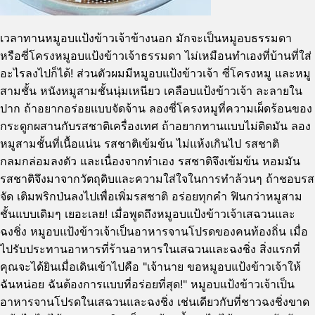
เวลาทานหมูอบแป้งข้าวเจ้าข้างนอก มักจะเป็นหมูอบธรรมดา
หรือซี่โครงหมูอบแป้งข้าวเจ้าธรรมดา ไม่เหมือนทำเองที่บ้านที่ใส่
อะไรลงไปก็ได้! ส่วนตัวผมมีหมูอบแป้งข้าวเจ้า ซี่โครงหมู และหมู
สามชั้น หนังหมูสามชั้นนุ่มเหนียว เคลือบแป้งข้าวเจ้า ละลายใน
ปาก ถ้าอยากอร่อยแบบจัดจ้าน ลองซี่โครงหมูที่ความเผ็ดร้อนของ
กระดูกผสานกับรสชาติเครื่องเทศ ถ้าอยากทานแบบไม่ติดมัน ลอง
หมูสามชั้นที่เนื้อแน่น รสชาติเข้มข้น ไม่แห้งเกินไป รสชาติ
กลมกล่อมลงตัว และเนื่องจากทำเอง รสชาติจึงเข้มข้น หอมมัน
รสชาติจึงมาจากวัตถุดิบและความใส่ใจในการทำล้วนๆ ถ้าชอบรส
จัด เติมพริกป่นลงไปเพื่อเพิ่มรสชาติ อร่อยทุกคำ ฟินกว่าหมูสาม
ชั้นแบบเดิมๆ เยอะเลย! เมื่อพูดถึงหมูอบแป้งข้าวเจ้าเสฉวนและ
ฉงชิ่ง หมูอบแป้งข้าวเจ้าเป็นอาหารจานโปรดของคนท้องถิ่น เมื่อ
ไปรับประทานอาหารที่ร้านอาหารในเสฉวนและฉงชิ่ง สิ่งแรกที่
คุณจะได้ยินเมื่อเดินเข้าไปคือ "เจ้านาย ขอหมูอบแป้งข้าวเจ้าให้
ฉันหน่อย ฉันต้องการแบบที่อร่อยที่สุด!" หมูอบแป้งข้าวเจ้าเป็น
อาหารจานโปรดในเสฉวนและฉงชิ่ง เช่นเดียวกับที่ชาวฉงชิ่งขาด