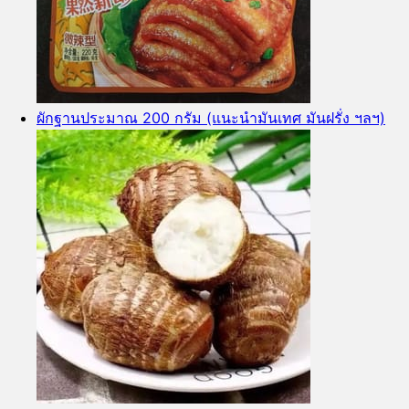
ผักฐานประมาณ 200 กรัม (แนะนำมันเทศ มันฝรั่ง ฯลฯ)