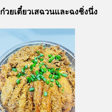
ก๋วยเตี๋ยวเสฉวนและฉงชิ่งนึ่ง