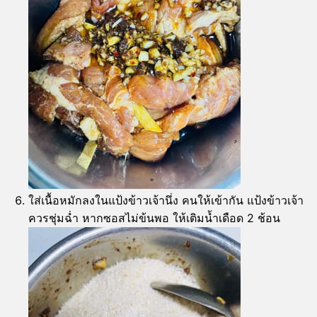
ใส่เนื้อหมักลงในแป้งข้าวเจ้านึ่ง คนให้เข้ากัน แป้งข้าวเจ้า
ควรชุ่มฉ่ำ หากซอสไม่ข้นพอ ให้เติมน้ำเดือด 2 ช้อน