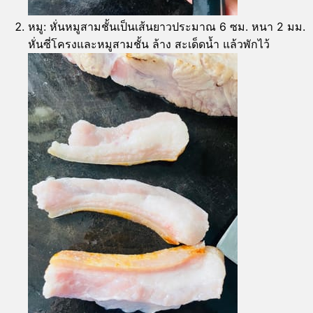
หมู: หั่นหมูสามชั้นเป็นเส้นยาวประมาณ 6 ซม. หนา 2 มม.
หั่นซี่โครงและหมูสามชั้น ล้าง สะเด็ดน้ำ แล้วพักไว้