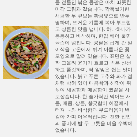
를 곁들인 볶은 콩팥은 마치 따뜻한
미각 그림과 같습니다. 깍둑썰기한
새콤한 무 큐브는 황금빛으로 반투
명하며, 뜨거운 기름에 볶아 부드럽
고 상큼한 맛을 냅니다. 하나하나가
통통하고 바삭하며, 한입 베어 물면
육즙이 넘칩니다. 콩팥은 곱게 간 밀
이삭을 고온에서 튀겨 아름다운 꽃
모양으로 말려 있습니다. 표면은 살
짝 그을려 윤기가 흐르고 속은 신선
하고 쫄깃하며, 딱 알맞은 씹는 맛이
있습니다. 붉고 푸른 고추와 파가 점
처럼 박혀 있어 매콤함과 신맛이 뒤
섞여 새콤함과 매콤함이 코끝을 사
로잡습니다. 한 숟가락만 먹어도 새
콤, 매콤, 상큼, 향긋함이 혀끝에서
터져 나와 바삭함과 부드러움이 번
갈아 가며 어우러집니다. 진한 집밥
의 풍미에 밥 두 그릇을 비울 수밖에
없습니다.