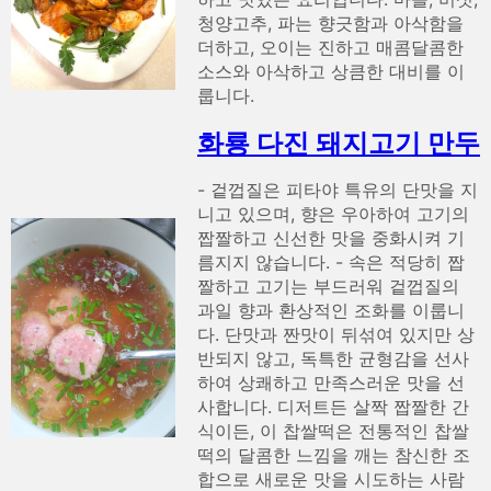
청양고추, 파는 향긋함과 아삭함을
더하고, 오이는 진하고 매콤달콤한
소스와 아삭하고 상큼한 대비를 이
룹니다.
화룡 다진 돼지고기 만두
- 겉껍질은 피타야 특유의 단맛을 지
니고 있으며, 향은 우아하여 고기의
짭짤하고 신선한 맛을 중화시켜 기
름지지 않습니다. - 속은 적당히 짭
짤하고 고기는 부드러워 겉껍질의
과일 향과 환상적인 조화를 이룹니
다. 단맛과 짠맛이 뒤섞여 있지만 상
반되지 않고, 독특한 균형감을 선사
하여 상쾌하고 만족스러운 맛을 선
사합니다. 디저트든 살짝 짭짤한 간
식이든, 이 찹쌀떡은 전통적인 찹쌀
떡의 달콤한 느낌을 깨는 참신한 조
합으로 새로운 맛을 시도하는 사람