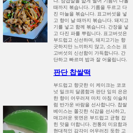
다. 삼겹살을 얇게 썰어 기름이 나올
때까지 볶습니다. 기름을 두르고 다
진 마늘을 볶습니다. 표고버섯을 넣
고 향이 날 때까지 볶습니다. 돼지고
기를 넣고 함께 볶습니다. 간장을 넣
고 다진 파를 뿌립니다. 표고버섯은
부드럽고 신선하며, 돼지고기는 향
긋하지만 느끼하지 않고, 소스는 표
고버섯의 신선함이 가득합니다. 간
단하고 빠르며 밥과 잘 어울립니다.
판단 찹쌀떡
부드럽고 향긋한 이 케이크는 코코
넛 밀크의 달콤함과 판단 잎의 은은
한 향이 어우러져 마치 아침 이슬처
럼 반가운 바람을 선사합니다. 찹쌀
베이스는 쫄깃한 식감을 선사하고,
매끄러운 윗면은 부드럽고 균형 잡
힌 맛을 더합니다. 전통의 미묘함과
현대적인 감각이 어우러진 듯한 고