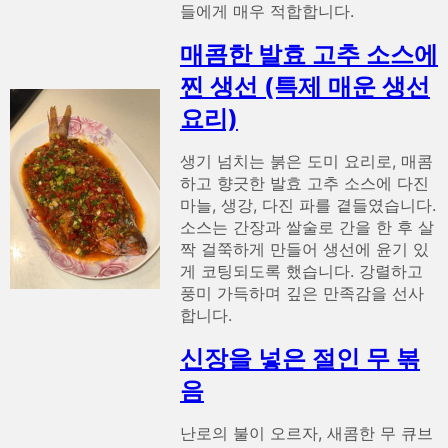
들에게 매우 적합합니다.
매콤한 발효 고추 소스에
찐 생선 (특제 매운 생선
요리)
생기 넘치는 붉은 도미 요리로, 매콤
하고 향긋한 발효 고추 소스에 다진
마늘, 생강, 다진 파를 곁들였습니다.
소스는 간장과 쌀술로 간을 한 후 살
짝 걸쭉하게 만들어 생선에 윤기 있
게 코팅되도록 했습니다. 강렬하고
풍미 가득하며 깊은 만족감을 선사
합니다.
신장을 넣은 절인 무 볶
음
난로의 불이 오르자, 새콤한 무 큐브