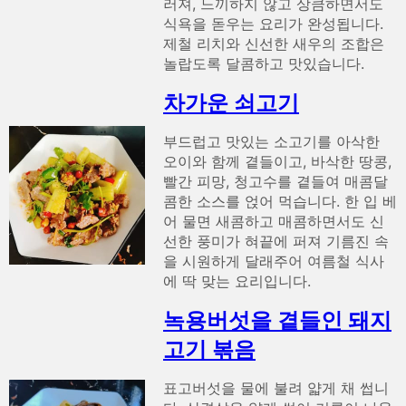
러져, 느끼하지 않고 상큼하면서도
식욕을 돋우는 요리가 완성됩니다.
제철 리치와 신선한 새우의 조합은
놀랍도록 달콤하고 맛있습니다.
차가운 쇠고기
부드럽고 맛있는 소고기를 아삭한
오이와 함께 곁들이고, 바삭한 땅콩,
빨간 피망, 청고수를 곁들여 매콤달
콤한 소스를 얹어 먹습니다. 한 입 베
어 물면 새콤하고 매콤하면서도 신
선한 풍미가 혀끝에 퍼져 기름진 속
을 시원하게 달래주어 여름철 식사
에 딱 맞는 요리입니다.
녹용버섯을 곁들인 돼지
고기 볶음
표고버섯을 물에 불려 얇게 채 썹니