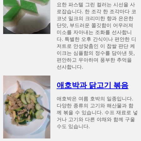
요한 파스텔 그린 컬러는 시선을 사
로잡습니다. 한 조각 한 조각마다 코
코넛 밀크의 크리미한 향과 은은한
단맛, 부드러운 쫄깃함이 어우러져
미소를 자아내는 조화를 선사합니
다. 특별한 오후 간식이나 편안한 디
저트로 안성맞춤인 이 찹쌀 판단 케
이크는 심플함의 정수를 담아낸 듯,
편안하고 우아하며 풍부한 추억을
선사합니다.
애호박과 닭고기 볶음
애호박은 여름 호박의 일종입니다.
다양한 종류의 고기와 해산물과 함
께 볶을 수 있습니다. 수프 재료로 넣
거나 고기와 다른 야채와 함께 구울
수도 있습니다.