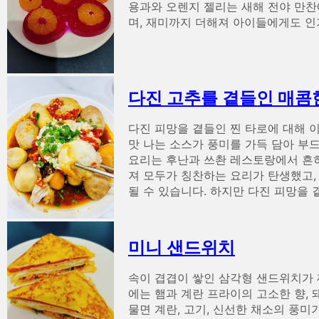
용과와 오렌지 젤리는 새해 전야 만찬
며, 재미까지 더해져 아이들에게도 인
다진 고추를 곁들인 매콤한
다진 피망을 곁들인 찐 타로에 대해 
맛 나는 소스가 풍미를 가득 담아 부드
요리는 후난과 쓰촨 레스토랑에서 흔히
져 모두가 칭찬하는 요리가 탄생했고,
될 수 있습니다. 하지만 다진 피망을
미니 샌드위치
속이 겹겹이 쌓인 삼각형 샌드위치가 
에는 햄과 계란 프라이의 고소한 향, 
물면 계란, 고기, 신선한 채소의 풍미