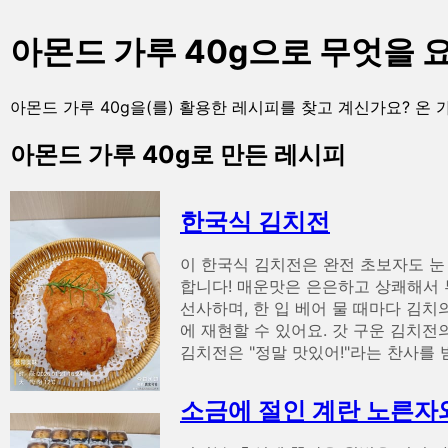
아몬드 가루 40g으로 무엇을 
아몬드 가루 40g을(를) 활용한 레시피를 찾고 계신가요? 온
아몬드 가루 40g로 만든 레시피
한국식 김치전
이 한국식 김치전은 완전 초보자도 눈
합니다! 매운맛은 은은하고 상쾌해서 
선사하며, 한 입 베어 물 때마다 김치
에 재현할 수 있어요. 갓 구운 김치
김치전은 "정말 맛있어!"라는 찬사를 
소금에 절인 계란 노른자