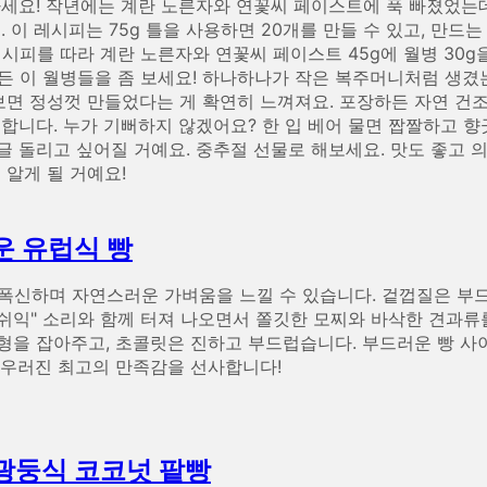
마세요! 작년에는 계란 노른자와 연꽃씨 페이스트에 푹 빠졌었는데
. 이 레시피는 75g 틀을 사용하면 20개를 만들 수 있고, 만
시피를 따라 계란 노른자와 연꽃씨 페이스트 45g에 월병 30g
 만든 이 월병들을 좀 보세요! 하나하나가 작은 복주머니처럼 생
 보면 정성껏 만들었다는 게 확연히 느껴져요. 포장하든 자연 건조
별합니다. 누가 기뻐하지 않겠어요? 한 입 베어 물면 짭짤하고 
글 돌리고 싶어질 거예요. 중추절 선물로 해보세요. 맛도 좋고 
 알게 될 거예요!
운 유럽식 빵
폭신하며 자연스러운 가벼움을 느낄 수 있습니다. 겉껍질은 부
 "쉬익" 소리와 함께 터져 나오면서 쫄깃한 모찌와 바삭한 견과
형을 잡아주고, 초콜릿은 진하고 부드럽습니다. 부드러운 빵 사
어우러진 최고의 만족감을 선사합니다!
광둥식 코코넛 팥빵