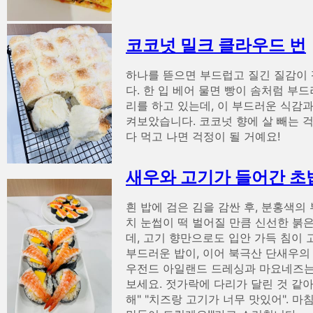
코코넛 밀크 클라우드 번
하나를 뜯으면 부드럽고 질긴 질감이 
다. 한 입 베어 물면 빵이 솜처럼 부
리를 하고 있는데, 이 부드러운 식감과
켜보았습니다. 코코넛 향에 살 빼는 걱
다 먹고 나면 걱정이 될 거예요!
새우와 고기가 들어간 초
흰 밥에 검은 김을 감싼 후, 분홍색
치 눈썹이 떡 벌어질 만큼 신선한 붉
데, 고기 향만으로도 입안 가득 침이 
부드러운 밥이, 이어 북극산 단새우의
우전드 아일랜드 드레싱과 마요네즈는 
보세요. 젓가락에 다리가 달린 것 같아
해" "치즈랑 고기가 너무 맛있어". 