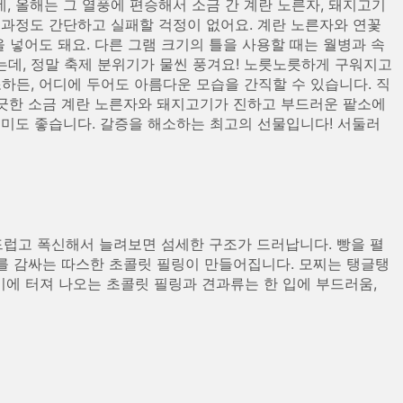
, 올해는 그 열풍에 편승해서 소금 간 계란 노른자, 돼지고기
드는 과정도 간단하고 실패할 걱정이 없어요. 계란 노른자와 연꽃
을 넣어도 돼요. 다른 그램 크기의 틀을 사용할 때는 월병과 속
겼는데, 정말 축제 분위기가 물씬 풍겨요! 노릇노릇하게 구워지고
하든, 어디에 두어도 아름다운 모습을 간직할 수 있습니다. 직
향긋한 소금 계란 노른자와 돼지고기가 진하고 부드러운 팥소에
의미도 좋습니다. 갈증을 해소하는 최고의 선물입니다! 서둘러
드럽고 폭신해서 늘려보면 섬세한 구조가 드러납니다. 빵을 펼
류를 감싸는 따스한 초콜릿 필링이 만들어집니다. 모찌는 탱글탱
이에 터져 나오는 초콜릿 필링과 견과류는 한 입에 부드러움,