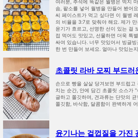
여러분, 추석에 똑같은 월병은 먹지 
솜, 팥소를 넣어 월병을 만들어 봤어요
씨 페이스트가 먹고 싶다면 이 월병 레
의 비율을 3:7로 맞춰야 해요. 제가
윤기가 흐르고, 선명한 선이 있는 걸
접 먹어도 맛있고, 선물하면 더욱 특
싸여 있습니다. 너무 맛있어서 빙글빙
한 번 만들어 보세요. 얼마나 맛있는지
초콜릿 라바 모찌 부드러
손으로 빵을 살살 당겨보면 부드럽고 
치는 순간, 안에 담긴 초콜릿 소스가
글하고 쫄깃하며, 견과류는 단맛의 균
쫄깃함, 바삭함, 달콤함이 완벽하게 
윤기나는 겉껍질을 가진 