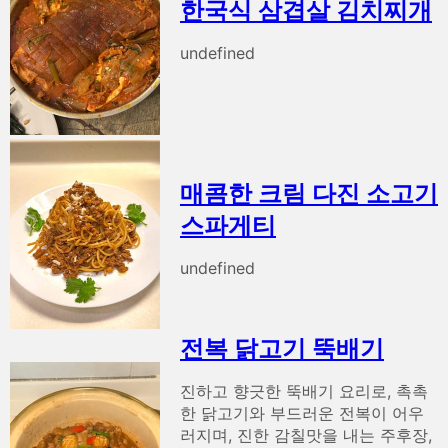
한국식 삼겹살 김치찌개
undefined
매콤한 크림 다진 소고기
스파게티
undefined
전복 닭고기 뚝배기
진하고 향긋한 뚝배기 요리로, 촉촉
한 닭고기와 부드러운 전복이 어우
러지며, 진한 감칠맛을 내는 주후장,