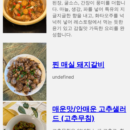
된장, 굴소스, 간장이 풍미를 더합니
다. 마늘, 생강, 파를 넣어 특유의 지
글지글한 향을 내고, 화타오주를 넉
넉히 넣어 레스토랑에서 먹는 듯한
윤기 있고 감칠맛 가득한 요리를 완
성합니다.
찐 매실 돼지갈비
undefined
매운맛/안매운 고추샐러
드 (고추무침)