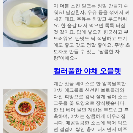
이 더블 스킨 밀크는 정말 만들기 쉬
워요! 달걀흰자, 우유 등을 섞어서 쪄
내면 돼요. 우유는 하얗고 부드러워
요. 한 숟갈 떠서 먹으면 톡톡 터질
것 같아요. 입에 넣으면 향긋하고 부
드러워요. 단맛도 딱 적당하고 보기
에도 좋고 맛도 정말 좋아요. 주방 초
보자도 만들 수 있는 "달콤한 자
랑"이에요~
컬러풀한 야채 오믈렛
계란 맛을 베이스로 한 알록달록한
야채 에그롤을 신선한 브로콜리와
다진 피망으로 감싸 잘게 썰어 소스
그릇을 꽃 모양으로 장식했습니다.
한 입 베어 물면 계란은 부드럽고 촉
촉하며, 야채는 상큼하게 어우러집
니다. 매콤달콤한 소스에 찍어 먹으
면 겹겹이 쌓인 층이 터지면서 비주