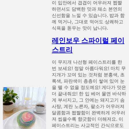
이 입안에서 겹겹이 어우러져 짭짤
하면서도 담백한 맛과 채소 본연의
신선함을 느낄 수 있습니다. 밥과 함
께 먹거나, 그대로 먹어도 상쾌하고
식욕을 돋우는 맛이 납니다.
레인보우 스파이럴 페이
스트리
이 무지개 나선형 페이스트리를 한
번 보세요! 정말 아름다워요! 마치 무
지개가 꼬여 있는 것처럼 분홍색, 초
록색, 파란색이 층층이 쌓여 있어 눈
을 뗄 수 없을 정도예요! 게다가 맛은
더 끝내줘요! 한 입 베어 물면 바삭하
게 부서지고, 그 안에는 돼지고기 솜
사탕, 계란 노른자, 팥소가 어우러져
달콤함과 짭짤함이 완벽하게 어우러
져 씹을수록 향긋함이 더해져요. 이
페이스트리는 사교적인 간식으로도