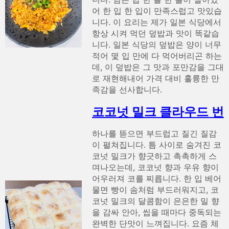
어 한 입 한 입이 만족스럽고 맛있습
니다. 이 요리는 제가 일본 식당에서
항상 시켜 먹던 덮밥과 맛이 똑같습
니다. 일본 식당의 덮밥은 양이 너무
적어 몇 입 만에 다 먹어버리곤 하는
데, 이 덮밥은 그 맛과 포만감을 그대
로 재현해내어 가격 대비 훌륭한 만
족감을 선사합니다.
코코넛 밀크 클라우드 번
하나를 뜯으면 부드럽고 질긴 질감
이 펼쳐집니다. 틈 사이로 숨겨진 코
코넛 밀크가 향긋하고 촉촉하게 스
며나오는데, 코코넛 향과 우유 향이
어우러져 코를 찌릅니다. 한 입 베어
물면 빵이 솜처럼 부드러워지고, 코
코넛 밀크의 달콤함이 은은한 밀 향
을 감싸 안아, 씹을 때마다 중독되는
완벽한 단맛이 느껴집니다. 요즘 체