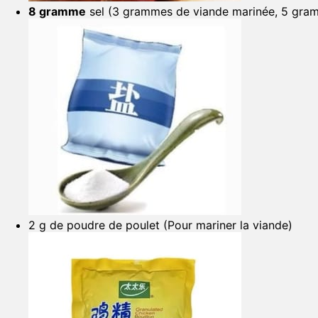
8 gramme
sel (3 grammes de viande marinée, 5 gra
2 g de poudre de poulet (Pour mariner la viande)