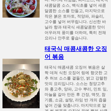
새콤달콤 소스, 백식초를 넣어 새콤
달콤한 소스를 만들고, 마지막으로
작은 붉은 토마토, 적양파, 파슬리,
고수를 넣어 버무립니다. 신선한 바
닐라 향과 태국식 새콤달콤한 맛이
어우러져 풍미를 더하며, 특히 전채
요리나 안주로 좋습니다.
태국식 매콤새콤한 오징
어 볶음
태국식 매콤새콤 오징어 볶음은 살
짝 데쳐 식힌 오징어 링에 향긋한 고
추 허브 소스를 곁들인, 밝고 강렬한
맛의 요리입니다. 소스는 청양고추
와 홍고추, 양파, 고수 뿌리, 민트 잎,
마늘을 갈아 만든 후 간장, 액젓, 참
기름, 소금, 설탕, 라임 반 개의 즙을
넣어 간을 맞춥니다. 마지막으로 얇
게 썬 레몬을 오징어 위에 뿌려 상큼