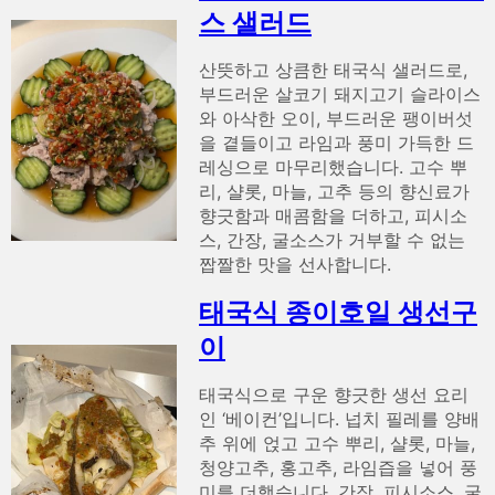
스 샐러드
산뜻하고 상큼한 태국식 샐러드로,
부드러운 살코기 돼지고기 슬라이스
와 아삭한 오이, 부드러운 팽이버섯
을 곁들이고 라임과 풍미 가득한 드
레싱으로 마무리했습니다. 고수 뿌
리, 샬롯, 마늘, 고추 등의 향신료가
향긋함과 매콤함을 더하고, 피시소
스, 간장, 굴소스가 거부할 수 없는
짭짤한 맛을 선사합니다.
태국식 종이호일 생선구
이
태국식으로 구운 향긋한 생선 요리
인 ‘베이컨’입니다. 넙치 필레를 양배
추 위에 얹고 고수 뿌리, 샬롯, 마늘,
청양고추, 홍고추, 라임즙을 넣어 풍
미를 더했습니다. 간장, 피시소스, 굴