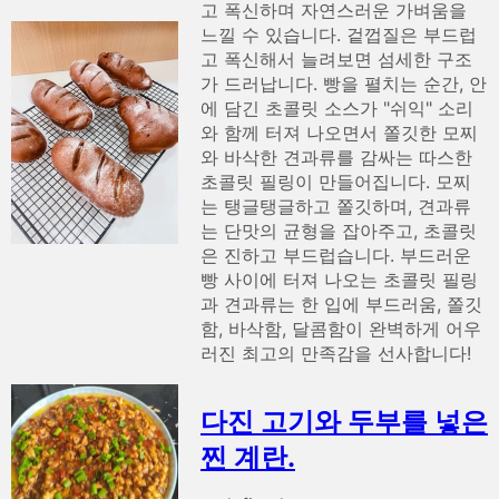
고 폭신하며 자연스러운 가벼움을
느낄 수 있습니다. 겉껍질은 부드럽
고 폭신해서 늘려보면 섬세한 구조
가 드러납니다. 빵을 펼치는 순간, 안
에 담긴 초콜릿 소스가 "쉬익" 소리
와 함께 터져 나오면서 쫄깃한 모찌
와 바삭한 견과류를 감싸는 따스한
초콜릿 필링이 만들어집니다. 모찌
는 탱글탱글하고 쫄깃하며, 견과류
는 단맛의 균형을 잡아주고, 초콜릿
은 진하고 부드럽습니다. 부드러운
빵 사이에 터져 나오는 초콜릿 필링
과 견과류는 한 입에 부드러움, 쫄깃
함, 바삭함, 달콤함이 완벽하게 어우
러진 최고의 만족감을 선사합니다!
다진 고기와 두부를 넣은
찐 계란.