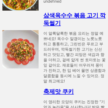
undefined
삼색옥수수 볶음 고기 깍
둑썰기
이 알록달록한 볶음 요리는 정말 예
쁘네요! 옥수수 알갱이는 노릇노릇
하고 통통하고, 그린빈은 푸르고 부
드러우며, 깍둑썰기한 고기는 신선
하고 맛있고, 빨간 피망은 색감과 향
을 더하고, 겉에 얇게 썬 토마토는 꽃
잎 같아요. 재료들이 어우러져 풍미
가 진하고, 한 입 베어 물면 상큼함과
달콤함을 동시에 느낄 수 있어요. 정
말 최고예요!
축제맛 쿠키
이 영리한 모양의 쿠키는 진정한 "기
억과 놀라움"을 선사합니다! 밝은 빨