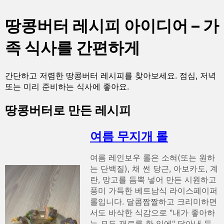
땅콩버터 레시피 아이디어 – 가
족 식사를 간편하게
간단하고 저렴한 땅콩버터 레시피를 찾아보세요. 점심, 저녁
또는 미리 준비하는 식사에 좋아요.
땅콩버터로 만든 레시피
여름 무지개 롤
여름 레인보우 롤은 소혀(또는 원하
는 단백질), 채 썬 당근, 아보카도, 계
란, 망고를 듬뿍 넣어 만든 시원하고
풍미 가득한 베트남식 라이스페이퍼
롤입니다. 달콤짭짤하고 크리미하면
서도 바삭한 식감으로 "내가 좋아하
는 모든 재료를 한 입에" 담아낸 듯