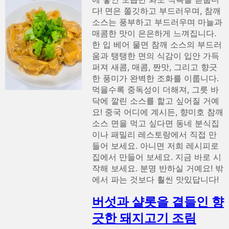
다! 면은 쫄깃하고 부드러우며, 참깨
소스는 풍부하고 부드러우며 마늘과
매콤한 맛이 은은하게 느껴집니다.
한 입 베어 물면 참깨 소스의 부드러
움과 탱탱한 면의 식감이 입안 가득
퍼져 새콤, 매콤, 짠맛, 그리고 향긋
한 풍미가 완벽한 조화를 이룹니다.
먹을수록 중독성이 더해져, 그릇 바
닥에 깔린 소스를 핥고 싶어질 거예
요! 중국 어디에 계시든, 향미호 참깨
소스 면을 먹고 싶다면 동네 분식집
이나 패밀리 레스토랑에서 직접 만
들어 보세요. 아니면 저희 레시피로
집에서 만들어 보세요. 지금 바로 시
작해 보세요. 분명 반하실 거예요! 밖
에서 파는 것보다 훨씬 맛있답니다!
버섯과 샬롯을 곁들인 향
긋한 돼지고기 조림