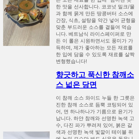
한 맛을 선사합니다. 코코넛 밀크/물
과 함께 묽게 만든 땅콩버터 소스에
간장, 식초, 설탕을 약간 넣어 균형을
맞춘 부드러운 소스를 곁들여 먹습
니다. 베트남식 라이스페이퍼로 만
든 이 롤은 시원하면서도 풍미가 가
득하며, 제가 좋아하는 모든 재료를
한 입에 담을 수 있도록 재료를 살짝
변형했습니다!
향긋하고 푹신한 참깨소
스 넓은 당면
이 참깨 소스 와이드 누들 한 그릇은
진한 참깨 소스로 듬뿍 코팅되어 있
어, 면 하나하나가 기름으로 윤기가
납니다. 하얀 참깨와 선명한 녹색 고
수, 다진 파가 뿌려져 있어, 붉은 갈
색과 선명한 녹색 빛깔이 테이블 위
에 놓인 모습만 봐도 식욕을 돋웁니