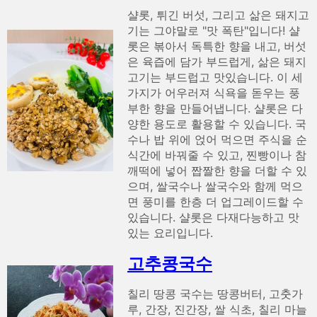
샬롯, 튀긴 버섯, 그리고 삶은 돼지고
기는 그야말로 "맛 폭탄"입니다! 샬
롯은 볶아서 독특한 향을 내고, 버섯
은 육즙에 담가 부드럽게, 삶은 돼지
고기는 부드럽고 맛있습니다. 이 세
가지가 어우러져 식욕을 돋우는 풍
부한 향을 만들어냅니다. 샬롯은 다
양한 용도로 활용할 수 있습니다. 국
수나 밥 위에 얹어 먹으면 주식을 순
식간에 바꿔줄 수 있고, 찐빵이나 참
깨떡에 넣어 짭짤한 향을 더할 수 있
으며, 쌀국수나 쌀국수와 함께 먹으
면 풍미를 한층 더 업그레이드할 수
있습니다. 샬롯은 다재다능하고 맛
있는 요리입니다.
고추콩국수
칠리 땅콩 국수는 땅콩버터, 고춧가
루, 간장, 진간장, 쌀 식초, 칠리 마늘