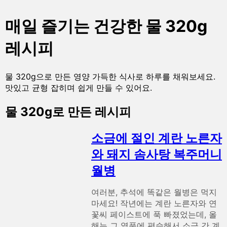
매일 즐기는 건강한 물 320g
레시피
물 320g으로 만든 영양 가득한 식사로 하루를 채워보세요.
맛있고 균형 잡히며 쉽게 만들 수 있어요.
물 320g로 만든 레시피
소금에 절인 계란 노른자
와 돼지 솜사탕 복주머니
월병
여러분, 추석에 똑같은 월병은 먹지
마세요! 작년에는 계란 노른자와 연
꽃씨 페이스트에 푹 빠졌었는데, 올
해는 그 열풍에 편승해서 소금 간 계