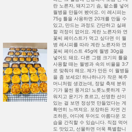
란 노른자, 돼지고기 솜, 팥소를 넣어
월병을 만들어 봤어요. 이 레시피는
75g 틀을 사용하면 20개를 만들 수
있고, 만드는 과정도 간단하고 실패
할 걱정이 없어요. 계란 노른자와 연
꽃씨 페이스트가 먹고 싶다면 이 월
병 레시피를 따라 계란 노른자와 연
꽃씨 페이스트 45g에 월병 30g을
넣어도 돼요. 다른 그램 크기의 틀을
사용할 때는 월병과 속의 비율을 3:7
로 맞춰야 해요. 제가 만든 이 월병들
을 좀 보세요! 하나하나가 작은 복주
머니처럼 생겼는데, 정말 축제 분위
기가 물씬 풍겨요! 노릇노릇하게 구
워지고 윤기가 흐르고, 선명한 선이
있는 걸 보면 정성껏 만들었다는 게
확연히 느껴져요. 포장하든 자연 건
조하든, 어디에 두어도 아름다운 모
습을 간직할 수 있습니다. 직접 먹어
도 맛있고, 선물하면 더욱 특별합니