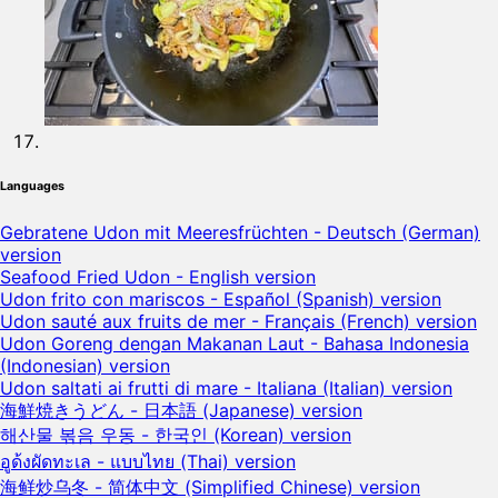
Languages
Gebratene Udon mit Meeresfrüchten - Deutsch (German)
version
Seafood Fried Udon - English version
Udon frito con mariscos - Español (Spanish) version
Udon sauté aux fruits de mer - Français (French) version
Udon Goreng dengan Makanan Laut - Bahasa Indonesia
(Indonesian) version
Udon saltati ai frutti di mare - Italiana (Italian) version
海鮮焼きうどん - 日本語 (Japanese) version
해산물 볶음 우동 - 한국인 (Korean) version
อูด้งผัดทะเล - แบบไทย (Thai) version
海鲜炒乌冬 - 简体中文 (Simplified Chinese) version